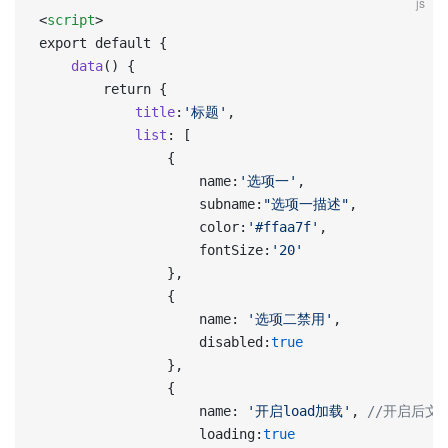
js
<
script
>
export default {
	data
() {
		return {
			title
:
'标题'
,
			list
: [
				{
					name:
'选项一'
,
					subname:
"选项一描述"
,
					color:
'#ffaa7f'
,
					fontSize:
'20'
				},
				{
					name: 
'选项二禁用'
,
					disabled:
true
				},
				{
					name: 
'开启load加载'
, 
//开启后文
					loading:
true