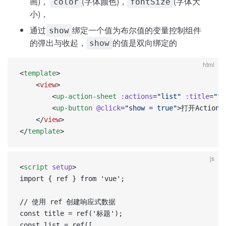
画)，
(字体颜色)，
(字体大
color
fontSize
小)，
通过
绑定一个值为布尔值的变量控制组件
show
的弹出与收起，
的值是双向绑定的
show
html
<
template
>
	<
view
>
		<
up-action-sheet
 :actions
=
"list"
 :title
=
"ti
		<
up-button
 @click
=
"show = true"
>打开ActionSh
	</
view
>
</
template
>
js
<
script
 setup
>  
import { ref } from 'vue';  
// 使用 ref 创建响应式数据  
const title = ref('标题');  
const list = ref([  