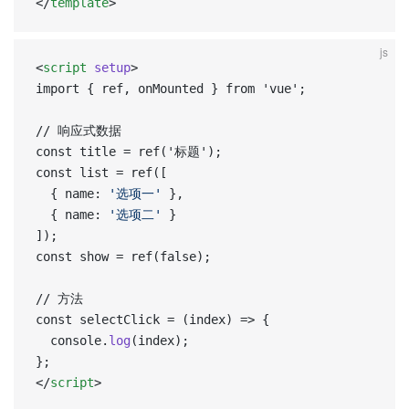
</
template
>
js
<
script
 setup
>  
import { ref, onMounted } from 'vue';  
// 响应式数据  
const title = ref('标题');  
const list = ref([  
  { name: 
'选项一'
 },  
  { name: 
'选项二'
 }  
]);  
const show = ref(false);
// 方法  
const selectClick = (index) => {  
  console.
log
(index);  
};  
</
script
>