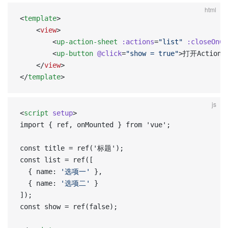
html
<
template
>
	<
view
>
		<
up-action-sheet
 :actions
=
"list"
 :closeOnCl
		<
up-button
 @click
=
"show = true"
>打开ActionSh
	</
view
>
</
template
>
js
<
script
 setup
>  
import { ref, onMounted } from 'vue';  
const title = ref('标题');  
const list = ref([  
  { name: 
'选项一'
 },  
  { name: 
'选项二'
 }  
]);  
const show = ref(false);  