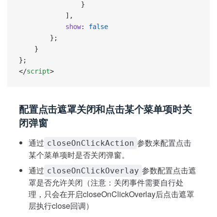
				}
			],
			show
: 
false
		};
	}
};
</
script
>
配置点击遮罩关闭和点击某个菜单项时关
闭弹窗
通过
参数来配置点击
closeOnClickAction
某个菜单项时是否关闭弹窗。
通过
参数配置点击遮
closeOnClickOverlay
罩是否允许关闭（注意：关闭事件需要自行处
理，只会在开启closeOnClickOverlay后点击遮罩
层执行close回调）