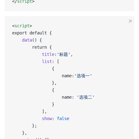
</
script
>
js
<
script
>
export default {
	data
() {
		return {
			title
:
'标题'
,
			list
: [
				{
					name:
'选项一'
				},
				{
					name: 
'选项二'
				}
			],
			show
: 
false
		};
	},