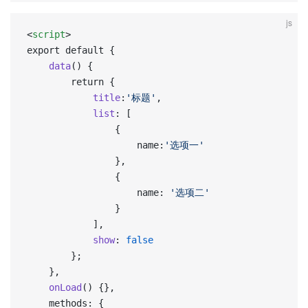
js
<
script
>
export default {
	data
() {
		return {
			title
:
'标题'
,
			list
: [
				{
					name:
'选项一'
				},
				{
					name: 
'选项二'
				}
			],
			show
: 
false
		};
	},
	onLoad
() {},
	methods: {