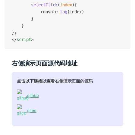
		selectClick
(
index
){
			console.
log
(index)
		}
	}
};
</
script
>
右侧演示页面源代码地址
点击以下链接以查看右侧演示页面的源码
github
gitee