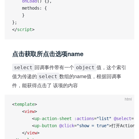
	onLoad
() {},
	methods: {
	}
};
</
script
>
点击获取所点击选项name
回调事件带有一个
值，这个索引
select
object
值为传递的
数组的name值，根据回调事
select
件，能获得点击了 该项的内容
html
<
template
>
	<
view
>
		<
up-action-sheet
 :actions
=
"list"
 @select
=
"s
		<
up-button
 @click
=
"show = true"
>打开ActionSh
	</
view
>