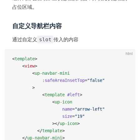
占位区域。
自定义导航栏内容
通过自定义
传入的内容
slot
html
<
template
>
	<
view
>
        <
up-navbar-mini
            :safeAreaInsetTop
=
"false"
        >
            <
template
 #left
>
                <
up-icon
                    name
=
"arrow-left"
                    size
=
"19"
                ></
up-icon
>
          </
template
>
	</
up-navbar-mini
>