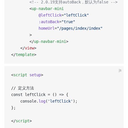
		<!-- 2.0.19支持autoBack，默认为false -->
        <
up-navbar-mini
            @leftClick
=
"leftClick"
            :autoBack
=
"true"
            homeUrl
=
"/pages/index/index"
        >
        </
up-navbar-mini
>
	</
view
>
</
template
>
js
<
script
 setup
>  
// 定义方法
const leftClick = () => {  
    console.
log
(
'leftClick'
);  
};  
</
script
>