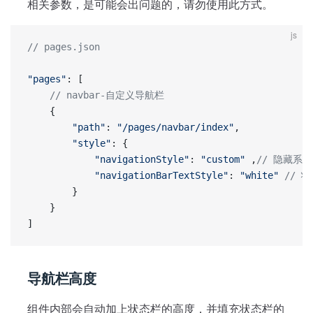
相关参数，是可能会出问题的，请勿使用此方式。
js
// pages.json
"pages"
: [
	// navbar-自定义导航栏
	{
		"path"
: 
"/pages/navbar/index"
,
		"style"
: {
			"navigationStyle"
: 
"custom"
 ,
// 隐藏系
			"navigationBarTextStyle"
: 
"white"
 // 
		}
	}
]
导航栏高度
组件内部会自动加上状态栏的高度，并填充状态栏的