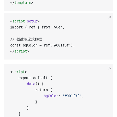
</
template
>
js
<
script
 setup
>  
import { ref } from 'vue';  
// 创建响应式数据  
const bgColor = ref('#001f3f');  
</
script
>
js
<
script
>
	export default {
		data
() {
			return {
				bgColor
: 
'#001f3f'
,
			}
		}
	}