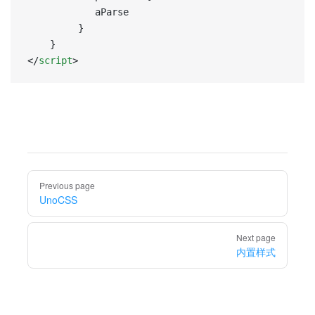
			aParse
		 }
	}
</
script
>
Pager
Previous page
UnoCSS
Next page
内置样式