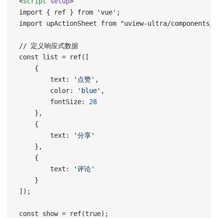
<
script
 setup
>  
import { ref } from 'vue';  
import upActionSheet from "uview-ultra/components/u
// 定义响应式数据  
const list = ref([  
	{  
		text: 
'点赞'
,  
		color: 
'blue'
,  
		fontSize: 
28
	},  
	{  
		text: 
'分享'
	},  
	{  
		text: 
'评论'
	}  
]);  
const show = ref(true);  