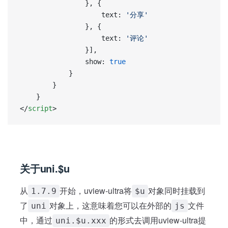
				}, {
					text: 
'分享'
				}, {
					text: 
'评论'
				}],
				show: 
true
			}
		}
	}
</
script
>
关于uni.$u
从
开始，uview-ultra将
对象同时挂载到
1.7.9
$u
了
对象上，这意味着您可以在外部的
文件
uni
js
中，通过
的形式去调用uview-ultra提
uni.$u.xxx