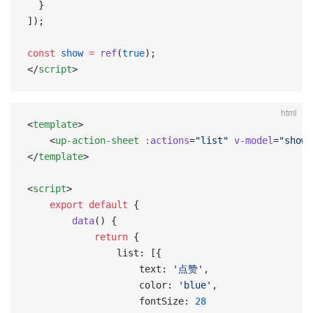
  }
]);
const
 show
 =
 ref
(
true
);
</
script
>
html
<
template
>
	<
up-action-sheet
 :actions
=
"list"
 v-model
=
"show"
</
template
>
<
script
>
	export
 default
 {
		data
() {
			return
 {
				list: [{
					text: 
'点赞'
,
					color: 
'blue'
,
					fontSize: 
28