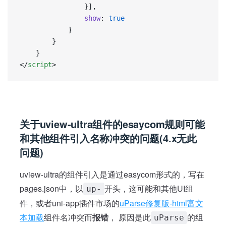
				}],
				show
: 
true
			}
		}
	}
</
script
>
关于uview-ultra组件的esaycom规则可能
和其他组件引入名称冲突的问题(4.x无此
问题)
uview-ultra的组件引入是通过easycom形式的，写在
pages.json中，以
开头，这可能和其他UI组
up-
件，或者uni-app插件市场的
uParse修复版-html富文
本加载
组件名冲突而
报错
， 原因是此
的组
uParse