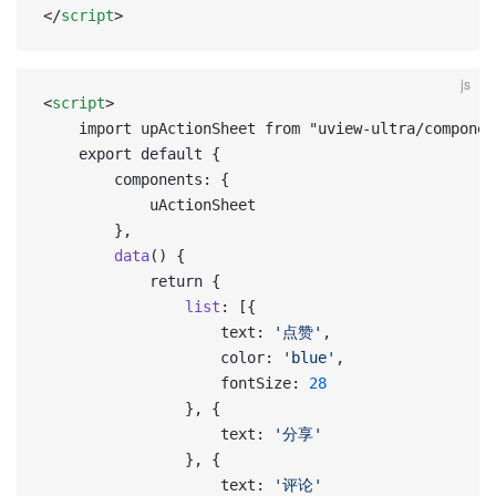
</
script
>
js
<
script
>
	import upActionSheet from "uview-ultra/compone
	export default {
		components: {
			uActionSheet
		},
		data
() {
			return {
				list
: [{
					text: 
'点赞'
,
					color: 
'blue'
,
					fontSize: 
28
				}, {
					text: 
'分享'
				}, {
					text: 
'评论'