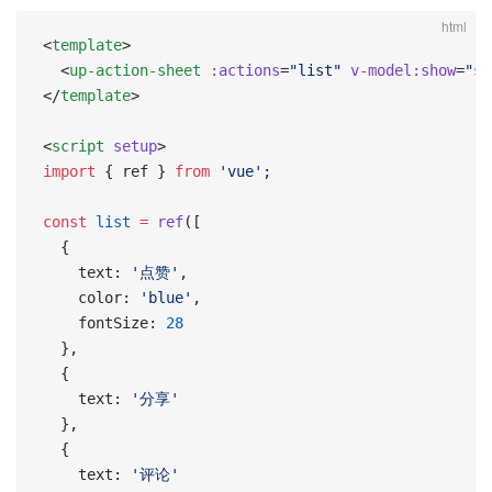
html
<
template
>
  <
up-action-sheet
 :actions
=
"list"
 v-model:show
=
"sh
</
template
>
<
script
 setup
>
import
 { ref } 
from
 'vue'
;
const
 list
 =
 ref
([
  {
    text: 
'点赞'
,
    color: 
'blue'
,
    fontSize: 
28
  },
  {
    text: 
'分享'
  },
  {
    text: 
'评论'