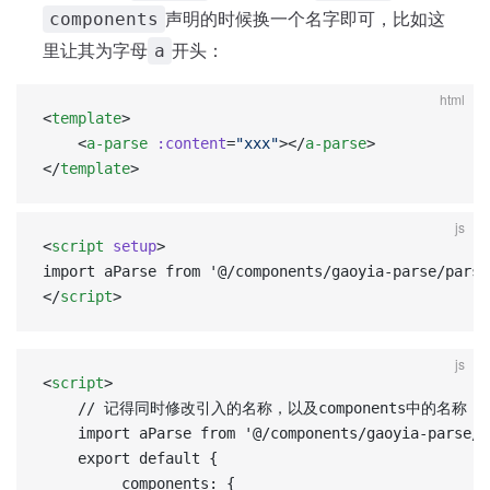
声明的时候换一个名字即可，比如这
components
里让其为字母
开头：
a
html
<
template
>
    <
a-parse
 :content
=
"xxx"
></
a-parse
>
</
template
>
js
<
script
 setup
>  
import aParse from '@/components/gaoyia-parse/parse
</
script
>
js
<
script
>
	// 记得同时修改引入的名称，以及components中的名称
	import aParse from '@/components/gaoyia-parse/
	export default {
		 components: {