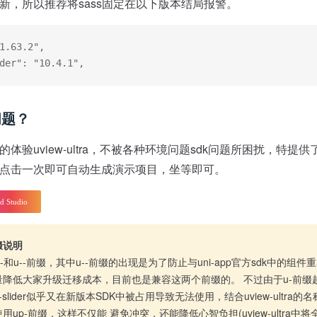
新，所以推荐将sass固定在以下版本结局报警。
1.63.2",
der": "10.4.1",
问题？
体验uview-ultra，不被各种环境问题sdk问题所困扰，特提
点击一次即可自动生成演示项目，坐等即可。
缀说明
用u-和u--前缀，其中u--前缀的出现是为了防止与uni-app官方sdk中的组件重
了尽量降低大家升级迁移成本，目前也是兼容这两个前缀的。 不过由于u-前
slider似乎又在新版本SDK中被占用导致无法使用，结合uview-ultra
up-前缀，这样不仅能 避免冲突，还能降低心智负担(uview-ultra中将