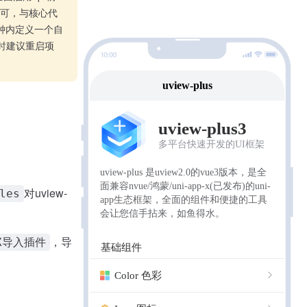
即可，与核心代
钟内定义一个自
效时建议重启项
过
对uview-
les
，导
rX导入插件