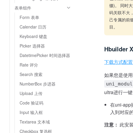
缀)。 同时
表单组件
码关联不大
Form 表单
己专属的前缀
Calendar 日历
目。
Keyboard 键盘
Picker 选择器
Hbuilder
DatetimePicker 时间选择器
下载方式配置
Rate 评分
Search 搜索
如果您是使用
NumberBox 步进器
uni_modul
ultra进行一
Upload 上传
Code 验证码
在uni-a
入到对应
Input 输入框
Textarea 文本域
注意：
此安
Checkbox 复选框