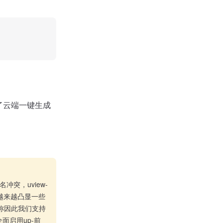
供了云端一键生成
名冲突，uview-
缀越来越凸显一些
的名称因此我们支持
全面启用up-前