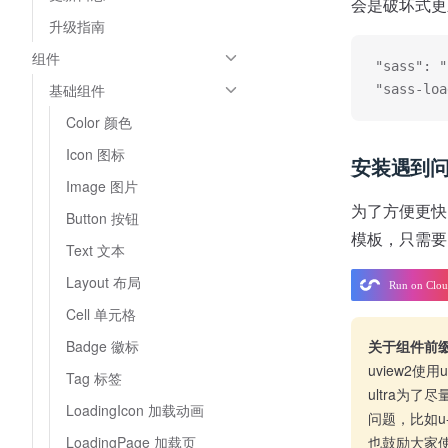
会是破坏式更
升级指南
组件
"sass": "
基础组件
"sass-loa
Color 颜色
Icon 图标
安装遇到
Image 图片
为了方便更快的
Button 按钮
模板，只需要
Text 文本
Layout 布局
Cell 单元格
Badge 徽标
关于组件前
uview2使
Tag 标签
ultra为
LoadingIcon 加载动画
问题，比如u-
LoadingPage 加载页
也鼓励大家使用