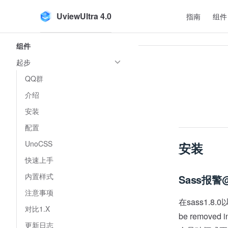
Main Navigat
UviewUltra 4.0
指南
组件
Skip to content
Sidebar Navigation
组件
起步
QQ群
介绍
安装
配置
UnoCSS
安装
快速上手
内置样式
Sass报警@
注意事项
在sass1.8.0以
对比1.X
be remove
更新日志