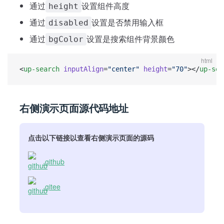
通过
设置组件高度
height
通过
设置是否禁用输入框
disabled
通过
设置是搜索组件背景颜色
bgColor
html
<
up-search
 inputAlign
=
"center"
 height
=
"70"
></
up-sea
右侧演示页面源代码地址
点击以下链接以查看右侧演示页面的源码
github
gitee