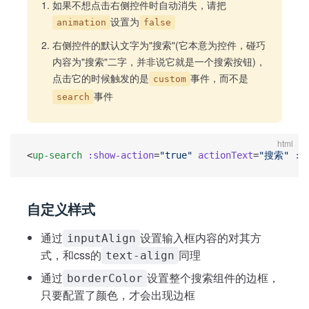
如果不想点击右侧控件时自动消失，请把
设置为
animation
false
右侧控件的默认文字为"搜索"(它本意为控件，碰巧
内容为"搜索"二字，并非说它就是一个搜索按钮)，
点击它的时候触发的是
事件，而不是
custom
事件
search
html
<
up-search
 :show-action
=
"true"
 actionText
=
"搜索"
 :a
自定义样式
通过
设置输入框内容的对其方
inputAlign
式，和css的
同理
text-align
通过
设置整个搜索组件的边框，
borderColor
只要配置了颜色，才会出现边框