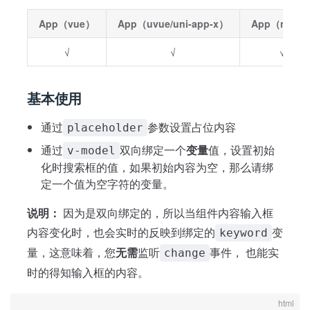
App（vue）
App（uvue/uni-app-x）
App（nvue
√
√
√
基本使用
通过
参数设置占位内容
placeholder
通过
双向绑定一个
变量
值，设置初始
v-model
化时搜索框的值，如果初始内容为空，那么请绑
定一个值为空字符的变量。
说明：
因为是双向绑定的，所以当组件内容输入框
内容变化时，也会实时的反映到绑定的
变
keyword
量，这意味着，您
无需
监听
事件， 也能实
change
时的得知输入框的内容。
html