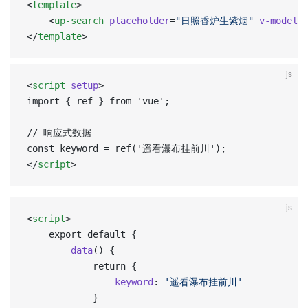
<
template
>
	<
up-search
 placeholder
=
"日照香炉生紫烟"
 v-model
=
</
template
>
js
<
script
 setup
>  
import { ref } from 'vue';  
// 响应式数据  
const keyword = ref('遥看瀑布挂前川');  
</
script
>
js
<
script
>
	export default {
		data
() {
			return {
				keyword
: 
'遥看瀑布挂前川'
			}