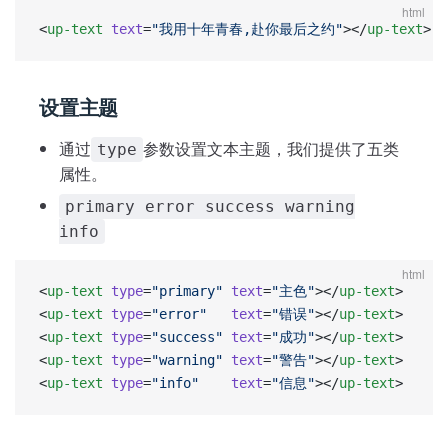
html
<
up-text
 text
=
"我用十年青春,赴你最后之约"
></
up-text
>
设置主题
通过
参数设置文本主题，我们提供了五类
type
属性。
primary error success warning
info
html
<
up-text
 type
=
"primary"
 text
=
"主色"
></
up-text
>
<
up-text
 type
=
"error"
   text
=
"错误"
></
up-text
>
<
up-text
 type
=
"success"
 text
=
"成功"
></
up-text
>
<
up-text
 type
=
"warning"
 text
=
"警告"
></
up-text
>
<
up-text
 type
=
"info"
    text
=
"信息"
></
up-text
>