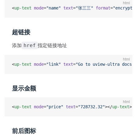
html
<
up-text
 mode
=
"name"
 text
=
"张三三"
 format
=
"encrypt"
超链接
添加
指定链接地址
href
html
<
up-text
 mode
=
"link"
 text
=
"Go to uview-ultra docs"
 
显示金额
html
<
up-text
 mode
=
"price"
 text
=
"728732.32"
></
up-text
>
前后图标