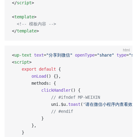
</
script
>
<
template
>
  <!-- 模板内容 -->
</
template
>
html
<
up-text
 text
=
"分享到微信"
 openType
=
"share"
 type
=
"su
<
script
>
	export
 default
 {
		onLoad
() {},
		methods: {
			clickHandler
() {
				// #ifndef MP-WEIXIN
				uni.$u.
toast
(
'请在微信小程序内查看效果
				// #endif
			}
		},
	}