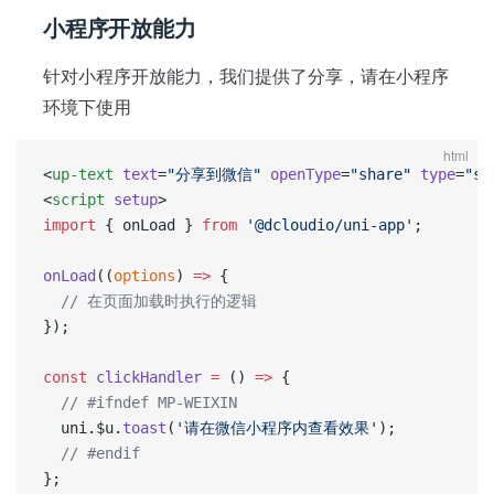
小程序开放能力
针对小程序开放能力，我们提供了分享，请在小程序
环境下使用
html
<
up-text
 text
=
"分享到微信"
 openType
=
"share"
 type
=
"su
<
script
 setup
>
import
 { onLoad } 
from
 '@dcloudio/uni-app'
;
onLoad
((
options
) 
=>
 {
  // 在页面加载时执行的逻辑
});
const
 clickHandler
 =
 () 
=>
 {
  // #ifndef MP-WEIXIN
  uni.$u.
toast
(
'请在微信小程序内查看效果'
);
  // #endif
};