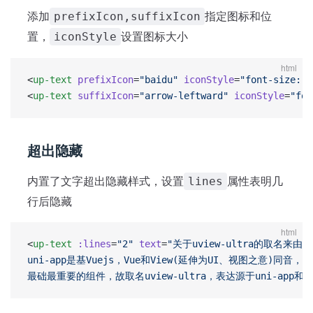
添加
指定图标和位
prefixIcon,suffixIcon
置，
设置图标大小
iconStyle
html
<
up-text
 prefixIcon
=
"baidu"
 iconStyle
=
"font-size: 1
<
up-text
 suffixIcon
=
"arrow-leftward"
 iconStyle
=
"fon
超出隐藏
内置了文字超出隐藏样式，设置
属性表明几
lines
行后隐藏
html
<
up-text
 :lines
=
"2"
 text
=
"关于uview-ultra的取名来由
uni-app是基Vuejs，Vue和View(延伸为UI、视图之意)同音，同时
最础最重要的组件，故取名uview-ultra，表达源于uni-app