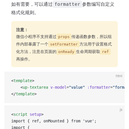
如有需要，可以通过
参数编写自定义
formatter
格式化规则。
注意：
微信小程序不支持通过
传递函数参数，所以组
props
件内部暴露了一个
方法用于设置格式
setFormatter
化方法，注意在页面的
生命周期获取
onReady
ref
再操作。
html
<
template
>
    <
up-textarea
 v-model
=
"value"
 :formatter
=
"format
</
template
>
js
<
script
 setup
>  
import { ref, onMounted } from 'vue';  
import {