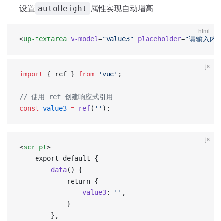
设置
属性实现自动增高
autoHeight
html
<
up-textarea
 v-model
=
"value3"
 placeholder
=
"请输入内
js
import
 { ref } 
from
 'vue'
;  
// 使用 ref 创建响应式引用  
const
 value3
 =
 ref
(
''
);
js
<
script
>
	export default {
		data
() {
			return {
				value3
: 
''
,
			}
		},