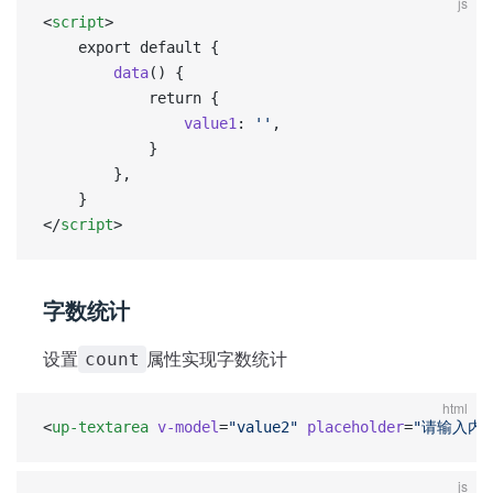
js
<
script
>
	export default {
		data
() {
			return {
				value1
: 
''
,
			}
		},
	}
</
script
>
字数统计
设置
属性实现字数统计
count
html
<
up-textarea
 v-model
=
"value2"
 placeholder
=
"请输入内
js