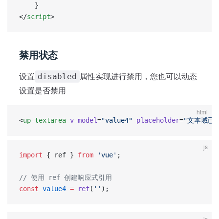
	}
</
script
>
禁用状态
设置
属性实现进行禁用，您也可以动态
disabled
设置是否禁用
html
<
up-textarea
 v-model
=
"value4"
 placeholder
=
"文本域已
js
import
 { ref } 
from
 'vue'
;  
// 使用 ref 创建响应式引用  
const
 value4
 =
 ref
(
''
);
js