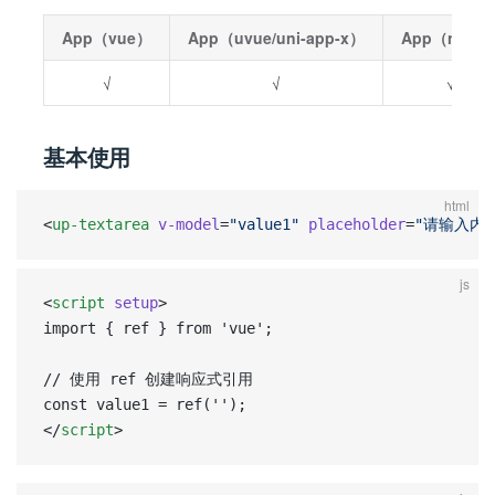
App（vue）
App（uvue/uni-app-x）
App（nvue
√
√
√
基本使用
html
<
up-textarea
 v-model
=
"value1"
 placeholder
=
"请输入内
js
<
script
 setup
>  
import { ref } from 'vue';  
// 使用 ref 创建响应式引用  
const value1 = ref('');  
</
script
>