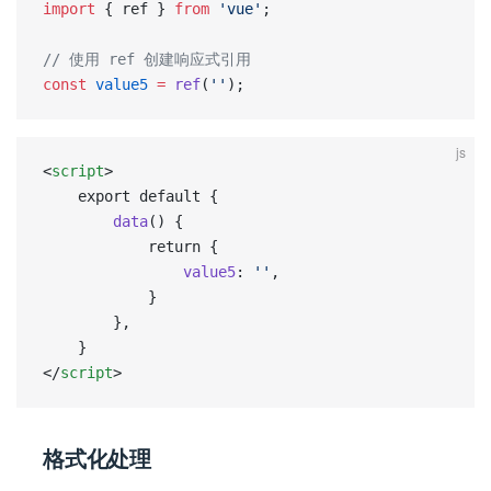
import
 { ref } 
from
 'vue'
;  
// 使用 ref 创建响应式引用  
const
 value5
 =
 ref
(
''
);
js
<
script
>
	export default {
		data
() {
			return {
				value5
: 
''
,
			}
		},
	}
</
script
>
格式化处理