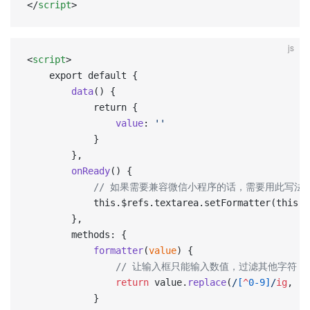
</
script
>
js
<
script
>
    export default {
        data
() {
            return {
                value
: 
''
            }
        },
		onReady
() {
			// 如果需要兼容微信小程序的话，需要用此写法
			this.$refs.textarea.setFormatter(this.
		},
        methods: {
            formatter
(
value
) {
				// 让输入框只能输入数值，过滤其他字符
            	return
 value.
replace
(
/
[
^
0-9]
/
ig
, 
""
            }