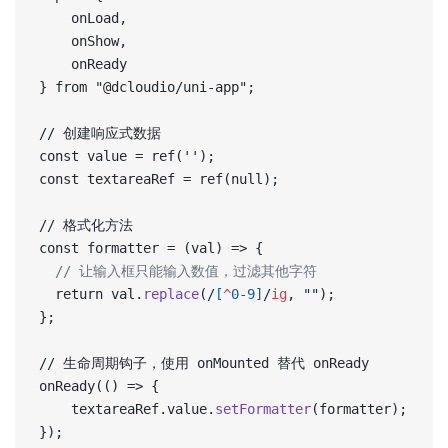
	onLoad,
	onShow,
	onReady
} from "@dcloudio/uni-app";
// 创建响应式数据  
const value = ref('');  
const textareaRef = ref(null);
// 格式化方法  
const formatter = (val) => {  
  // 让输入框只能输入数值，过滤其他字符  
  return val.
replace
(
/
[
^
0-9]
/
ig
, 
""
);  
};  
// 生命周期钩子，使用 onMounted 替代 onReady  
onReady(() => {  
    textareaRef.value.
setFormatter
(formatter);  
});  