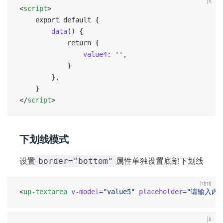
<
script
>
	export default {
		data
() {
			return {
				value4
: 
''
,
			}
		},
	}
</
script
>
下划线模式
设置
属性单独设置底部下划线
border="bottom"
html
<
up-textarea
 v-model
=
"value5"
 placeholder
=
"请输入内
js