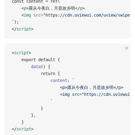
const content = ref(`  
	<
p
>露从今夜白，月是故乡明</
p
>  
	<
img
 src
=
"https://cdn.uviewui.com/uview/swiper/
`);  
</
script
>
js
<
script
>
	export default {
		data
() {
			return {
				content
: 
`
					<p>露从今夜白，月是故乡明</p>
					<img src="https://cdn.uviewu
				`
			}
		},
	}
</
script
>