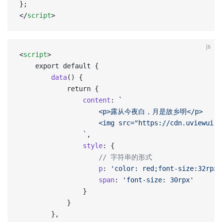
};  
</
script
>
js
<
script
>
	export default {
		data
() {
			return {
				content
: 
`
					<p>露从今夜白，月是故乡明</p>
					<img src="https://cdn.uviewu
				`
,
				style
: {
					// 字符串的形式
					p
: 
'color: red;font-size:32rpx'
					span
: 
'font-size: 30rpx'
				}
			}
		},