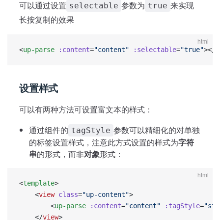
可以通过设置
参数为
来实现
selectable
true
长按复制的效果
html
<
up-parse
 :content
=
"content"
 :selectable
=
"true"
></
u
设置样式
可以有两种方法可设置富文本的样式：
通过组件的
参数可以精细化的对单独
tagStyle
的标签设置样式，注意此方式设置的样式为
字符
串
的形式，而非
对象
形式：
html
<
template
>
	<
view
 class
=
"up-content"
>
		<
up-parse
 :content
=
"content"
 :tagStyle
=
"sty
	</
view
>