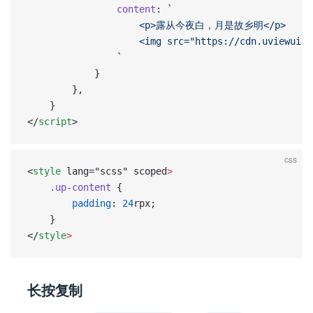
				content
: 
`
					<p>露从今夜白，月是故乡明</p>
					<img src="https://cdn.uviewu
				`
			}
		},
	}
</
script
>
css
<
style
 lang="scss" scoped
>
    .up-content
 {
        padding
: 
24
rpx;
    }
</
style
>
长按复制