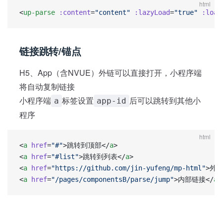
html
<
up-parse
 :content
=
"content"
 :lazyLoad
=
"true"
 :load
链接跳转/锚点
H5、App（含NVUE）外链可以直接打开，小程序端
将自动复制链接
小程序端
标签设置
后可以跳转到其他小
a
app-id
程序
html
<
a
 href
=
"#"
>跳转到顶部</
a
>
<
a
 href
=
"#list"
>跳转到列表</
a
>
<
a
 href
=
"https://github.com/jin-yufeng/mp-html"
>外
<
a
 href
=
"/pages/componentsB/parse/jump"
>内部链接</
a
>