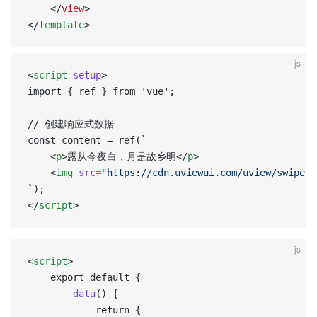
	</
view
>
</
template
>
js
<
script
 setup
>  
import { ref } from 'vue';  
// 创建响应式数据  
const content = ref(`  
	<
p
>露从今夜白，月是故乡明</
p
>  
	<
img
 src
=
"https://cdn.uviewui.com/uview/swiper/
`);  
</
script
>
js
<
script
>
	export default {
		data
() {
			return {