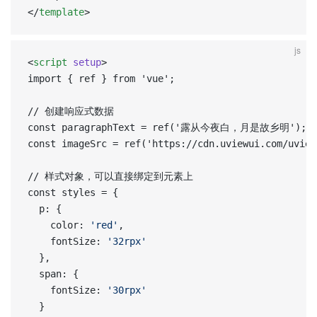
</
template
>
js
<
script
 setup
>  
import { ref } from 'vue';  
// 创建响应式数据  
const paragraphText = ref('露从今夜白，月是故乡明'); 
const imageSrc = ref('https://cdn.uviewui.com/uview
// 样式对象，可以直接绑定到元素上  
const styles = {  
  p: {  
    color: 
'red'
,  
    fontSize: 
'32rpx'
  },  
  span: {  
    fontSize: 
'30rpx'
  }  