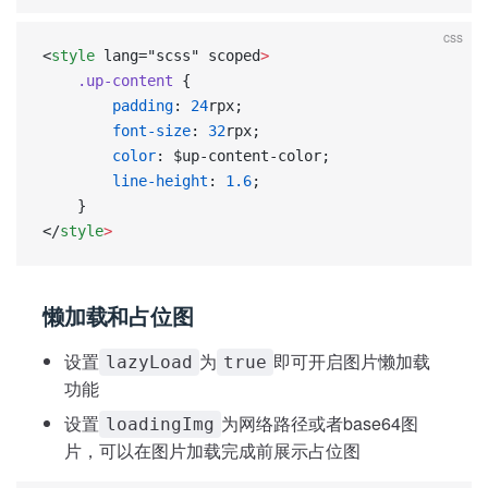
css
<
style
 lang="scss" scoped
>
    .up-content
 {
        padding
: 
24
rpx;
        font-size
: 
32
rpx;
        color
: $up-content-color;
        line-height
: 
1.6
;
    }
</
style
>
懒加载和占位图
设置
为
即可开启图片懒加载
lazyLoad
true
功能
设置
为网络路径或者base64图
loadingImg
片，可以在图片加载完成前展示占位图