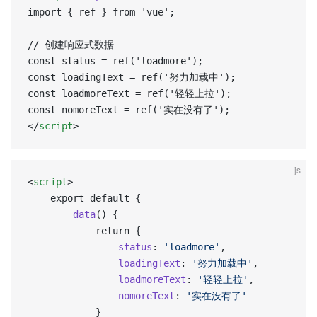
import { ref } from 'vue';  
// 创建响应式数据  
const status = ref('loadmore');  
const loadingText = ref('努力加载中');  
const loadmoreText = ref('轻轻上拉');  
const nomoreText = ref('实在没有了');  
</
script
>
js
<
script
>
	export default {
		data
() {
			return {
				status
: 
'loadmore'
,
                loadingText
: 
'努力加载中'
,
                loadmoreText
: 
'轻轻上拉'
,
                nomoreText
: 
'实在没有了'
			}