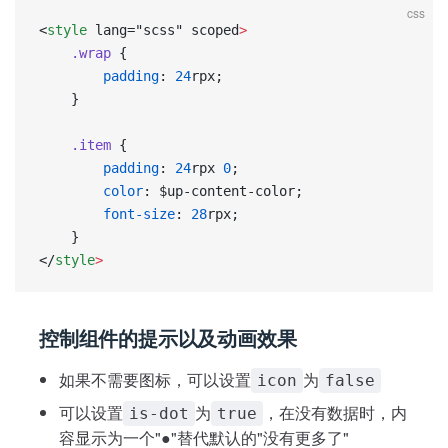
css
<
style
 lang="scss" scoped
>
	.wrap
 {
		padding
: 
24
rpx;
	}
	.item
 {
		padding
: 
24
rpx 
0
;
		color
: $up-content-color;
		font-size
: 
28
rpx;
	}
</
style
>
控制组件的提示以及动画效果
如果不需要图标，可以设置
为
icon
false
可以设置
为
，在没有数据时，内
is-dot
true
容显示为一个"●"替代默认的"没有更多了"