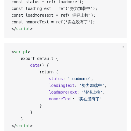
const status = ref('loadmore');  
const loadingText = ref('努力加载中');  
const loadmoreText = ref('轻轻上拉');  
const nomoreText = ref('实在没有了');  
</
script
>
js
<
script
>
	export default {
		data
() {
			return {
				status
: 
'loadmore'
,
                loadingText
: 
'努力加载中'
,
                loadmoreText
: 
'轻轻上拉'
,
                nomoreText
: 
'实在没有了'
			}
		}
	}
</
script
>