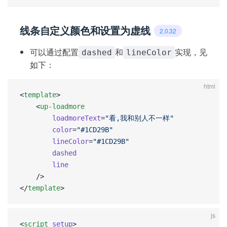
线条自定义颜色和设置为虚线
2.0.32
可以通过配置
和
实现，见
dashed
lineColor
如下：
html
<
template
>
	<
up-loadmore
		loadmoreText
=
"看,我和别人不一样"
		color
=
"#1CD29B"
		lineColor
=
"#1CD29B"
		dashed
		line
    />
</
template
>
js
<
script
 setup
>  