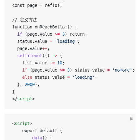
const page = ref(0);  
// 定义方法  
function onReachBottom() {  
  if
 (page.value 
>=
 3
) return;  
  status.value 
=
 'loading'
;  
  page.value
++
;  
  setTimeout
(() 
=>
 {  
    list.value 
+=
 10
;  
    if
 (page.value 
>=
 3
) status.value 
=
 'nomore'
;  
    else
 status.value 
=
 'loading'
;  
  }, 
2000
);  
}  
</
script
>
js
<
script
>
	export default {
		data
() {