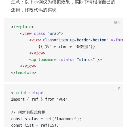
注意：以下示例仅为模拟效果，实际中请根据自己的
逻辑，修改代码的实现
html
<
template
>
	<
view
 class
=
"wrap"
>
		<
view
 class
=
"item up-border-bottom"
 v-for
=
"
			{{'第' + item + '条数据'}}
		</
view
>
		<
up-loadmore
 :status
=
"status"
 />
	</
view
>
</
template
>
js
<
script
 setup
>  
import { ref } from 'vue';  
// 创建响应式数据  
const status = ref('loadmore');  
const list = ref(15);  