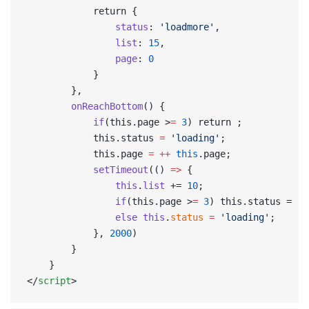
			return {
				status
: 
'loadmore'
,
				list
: 
15
,
				page
: 
0
			}
		},
		onReachBottom
() {
			if
(this.page >
=
 3
) return ;
			this.status 
=
 'loading'
;
			this.page 
=
 ++
 this
.page;
			setTimeout
(() 
=>
 {
				this
.
list
 += 
10
;
				if
(this.page >
=
 3
) this.status = 'n
				else
 this
.
status
 =
 'loading'
;
			}, 
2000
)
		}
	}
</
script
>