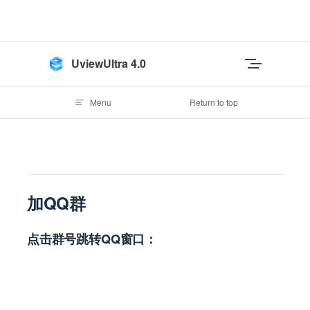
Skip to content
UviewUltra 4.0
Menu
Return to top
加QQ群
点击群号跳转QQ窗口：