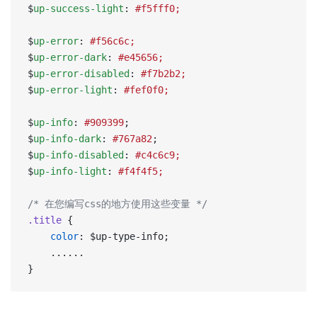
$
up-success-light
: 
#f5fff0;
$
up-error
: 
#f56c6c;
$
up-error-dark
: 
#e45656;
$
up-error-disabled
: 
#f7b2b2;
$
up-error-light
: 
#fef0f0;
$
up-info
: 
#909399
;
$
up-info-dark
: 
#767a82
;
$
up-info-disabled
: 
#c4c6c9;
$
up-info-light
: 
#f4f4f5;
/* 在您编写css的地方使用这些变量 */
.title
 {
	color
: $up-type-info;
	......
}