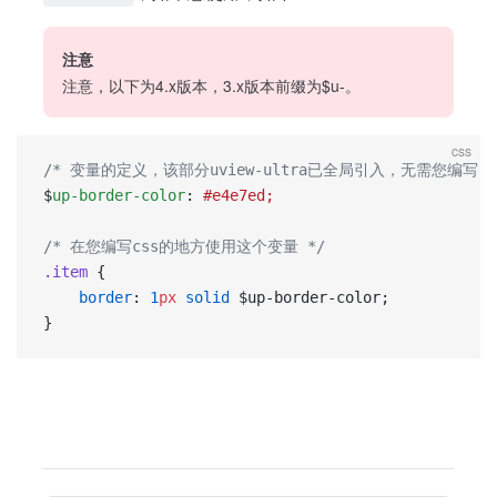
注意
注意，以下为4.x版本，3.x版本前缀为$u-。
css
/* 变量的定义，该部分uview-ultra已全局引入，无需您编写 *
$
up-border-color
: 
#e4e7ed;
/* 在您编写css的地方使用这个变量 */
.item
 {
	border
: 
1
px
 solid
 $up-border-color;
}