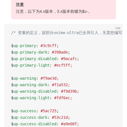
注意
注意，以下为4.x版本，3.x版本前缀为$u-。
css
/* 变量的定义，该部分uview-ultra已全局引入，无需您编写 *
$
up-primary
: 
#3c9cff
;
$
up-primary-dark
: 
#398ade
;
$
up-primary-disabled
: 
#9acafc
;
$
up-primary-light
: 
#ecf5ff;
$
up-warning
: 
#f9ae3d;
$
up-warning-dark
: 
#f1a532;
$
up-warning-disabled
: 
#f9d39b;
$
up-warning-light
: 
#fdf6ec;
$
up-success
: 
#5ac725
;
$
up-success-dark
: 
#53c21d
;
$
up-success-disabled
: 
#a9e08f;