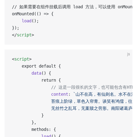
// 如果需要在组件挂载后调用 load 方法，可以使用 onMounte
onMounted(() => {  
    load
();  
});  
</
script
>
js
<
script
> 
	export default {
		data
() {
			return {
				// 这是一段很长的文字，也可能包含有HT
				content
: 
`山不在高，有仙则名。水不在深
				苔痕上阶绿，草色入帘青。谈笑有鸿儒，
				无丝竹之乱耳，无案牍之劳形。南阳诸葛
			}
		},
		methods: {
            load
() {