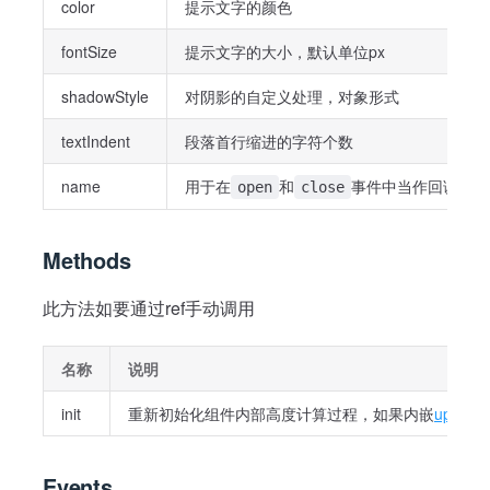
color
提示文字的颜色
fontSize
提示文字的大小，默认单位px
shadowStyle
对阴影的自定义处理，对象形式
textIndent
段落首行缩进的字符个数
name
用于在
和
事件中当作回调参数
open
close
Methods
此方法如要通过ref手动调用
名称
说明
init
重新初始化组件内部高度计算过程，如果内嵌
up-pars
Events