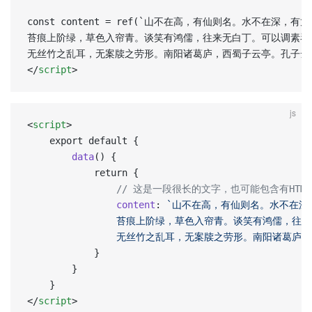
const content = ref(`山不在高，有仙则名。水不在深
苔痕上阶绿，草色入帘青。谈笑有鸿儒，往来无白丁。可以调素琴
无丝竹之乱耳，无案牍之劳形。南阳诸葛庐，西蜀子云亭。孔子云：
</
script
>
js
<
script
> 
	export default {
		data
() {
			return {
				// 这是一段很长的文字，也可能包含有HT
				content
: 
`山不在高，有仙则名。水不在深
				苔痕上阶绿，草色入帘青。谈笑有鸿儒，
				无丝竹之乱耳，无案牍之劳形。南阳诸葛
			}
		}
	}
</
script
>