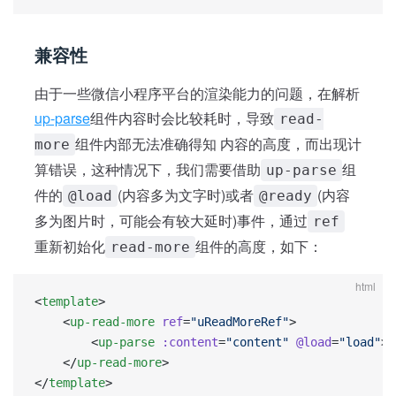
兼容性
由于一些微信小程序平台的渲染能力的问题，在解析
up-parse
组件内容时会比较耗时，导致
read-
组件内部无法准确得知 内容的高度，而出现计
more
算错误，这种情况下，我们需要借助
组
up-parse
件的
(内容多为文字时)或者
(内容
@load
@ready
多为图片时，可能会有较大延时)事件，通过
ref
重新初始化
组件的高度，如下：
read-more
html
<
template
>
	<
up-read-more
 ref
=
"uReadMoreRef"
>
		<
up-parse
 :content
=
"content"
 @load
=
"load"
><
	</
up-read-more
>
</
template
>