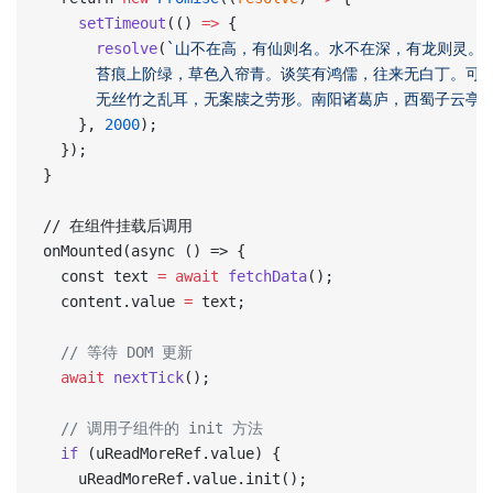
    setTimeout
(() 
=>
 {  
      resolve
(
`山不在高，有仙则名。水不在深，有龙则灵。斯
      苔痕上阶绿，草色入帘青。谈笑有鸿儒，往来无白丁。可
      无丝竹之乱耳，无案牍之劳形。南阳诸葛庐，西蜀子云亭
    }, 
2000
);  
  });  
}  
// 在组件挂载后调用  
onMounted(async () => {  
  const text 
=
 await
 fetchData
();  
  content.value 
=
 text;  
  // 等待 DOM 更新  
  await
 nextTick
();  
  // 调用子组件的 init 方法  
  if
 (uReadMoreRef.value) {  
    uReadMoreRef.value.init();  