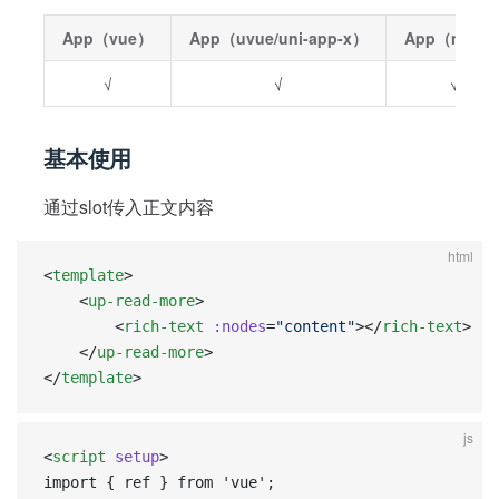
App（vue）
App（uvue/uni-app-x）
App（nvue
√
√
√
基本使用
通过slot传入正文内容
html
<
template
>
	<
up-read-more
>
		<
rich-text
 :nodes
=
"content"
></
rich-text
>
	</
up-read-more
>
</
template
>
js
<
script
 setup
>  
import { ref } from 'vue';  