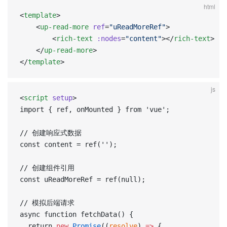
html
<
template
>
	<
up-read-more
 ref
=
"uReadMoreRef"
>
        <
rich-text
 :nodes
=
"content"
></
rich-text
>
	</
up-read-more
>
</
template
>
js
<
script
 setup
>  
import { ref, onMounted } from 'vue';  
// 创建响应式数据  
const content = ref('');  
// 创建组件引用  
const uReadMoreRef = ref(null);  
// 模拟后端请求  
async function fetchData() {  
  return 
new
 Promise
((
resolve
) 
=>
 {  