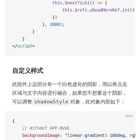
				this
.
$nextTick
(() 
=>
 {
					this
.
$refs
.
uReadMoreRef
.
init
();
				})
			}, 
2000
);
		}
	}
</
script
>
自定义样式
此组件上边部分有一个白色虚化的阴影，用以将点击
区域与文字内容进行融合，如果您不想要这个阴影，
可以调整
对象，此对象内部如下：
shadowStyle
json
{
    // #ifndef APP-NVUE
    backgroundImage
: 
"linear-gradient(-180deg, rgba