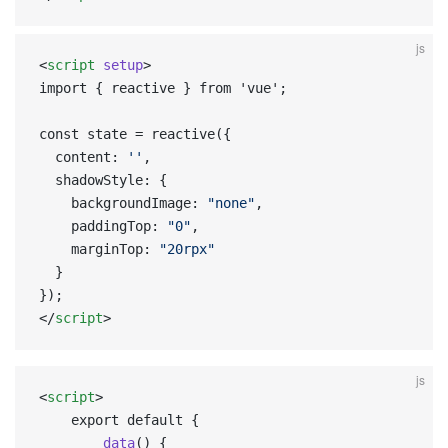
js
<
script
 setup
>  
import { reactive } from 'vue';  
const state = reactive({  
  content: 
''
,  
  shadowStyle: {  
    backgroundImage: 
"none"
,  
    paddingTop: 
"0"
,  
    marginTop: 
"20rpx"
  }  
});  
</
script
>
js
<
script
> 
	export default {
		data
() {