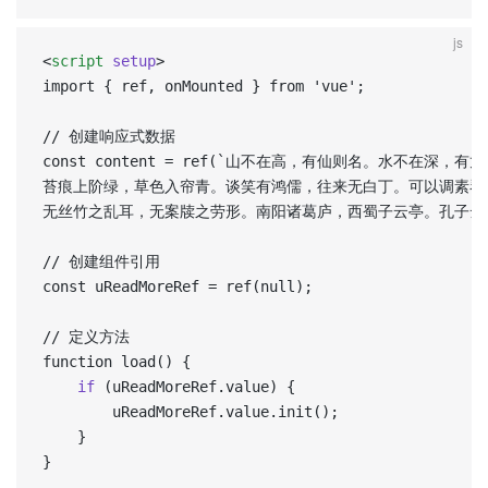
js
<
script
 setup
>  
import { ref, onMounted } from 'vue';  
// 创建响应式数据  
const content = ref(`山不在高，有仙则名。水不在深
苔痕上阶绿，草色入帘青。谈笑有鸿儒，往来无白丁。可以调素琴
无丝竹之乱耳，无案牍之劳形。南阳诸葛庐，西蜀子云亭。孔子云：
// 创建组件引用  
const uReadMoreRef = ref(null);  
// 定义方法  
function load() {  
    if
 (uReadMoreRef.value) {  
        uReadMoreRef.value.init();  
    }  
}  