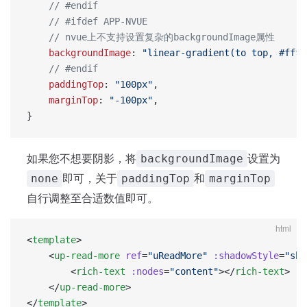
    // #endif
    // #ifdef APP-NVUE
    // nvue上不支持设置复杂的backgroundImage属性
    backgroundImage
: 
"linear-gradient(to top, #fff,
    // #endif
    paddingTop
: 
"100px"
,
    marginTop
: 
"-100px"
,
}
如果您不想要阴影，将
设置为
backgroundImage
即可，关于
和
none
paddingTop
marginTop
自行调整至合适数值即可。
html
<
template
>
	<
up-read-more
 ref
=
"uReadMore"
 :shadowStyle
=
"sha
		<
rich-text
 :nodes
=
"content"
></
rich-text
>
	</
up-read-more
>
</
template
>