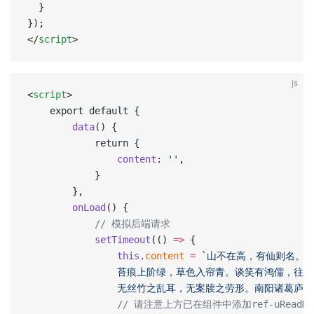
  }  
});  
</
script
>
js
<
script
> 
	export default {
		data
() {
			return {
				content
: 
''
,
			}
		},
		onLoad
() {
			// 模拟后端请求
			setTimeout
(() 
=>
 {
				this
.
content
 =
 `山不在高，有仙则名。
				苔痕上阶绿，草色入帘青。谈笑有鸿儒，
				无丝竹之乱耳，无案牍之劳形。南阳诸葛
				// 请注意上方已在组件中添加ref-uReadMo