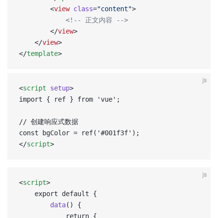
		<
view
 class
=
"content"
>
			<!-- 正文内容 -->
		</
view
>
	</
view
>
</
template
>
js
<
script
 setup
>  
import { ref } from 'vue';  
// 创建响应式数据  
const bgColor = ref('#001f3f');  
</
script
>
js
<
script
>
	export default {
		data
() {
			return {