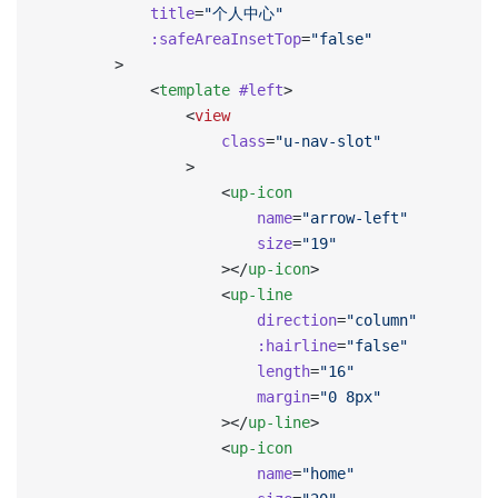
            title
=
"个人中心"
            :safeAreaInsetTop
=
"false"
        >
            <
template
 #left
>
                <
view
                    class
=
"u-nav-slot"
                >
                    <
up-icon
                        name
=
"arrow-left"
                        size
=
"19"
                    ></
up-icon
>
                    <
up-line
                        direction
=
"column"
                        :hairline
=
"false"
                        length
=
"16"
                        margin
=
"0 8px"
                    ></
up-line
>
                    <
up-icon
                        name
=
"home"