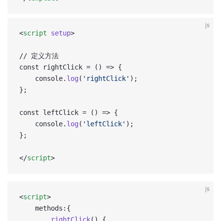
js
<
script
 setup
>  
// 定义方法  
const rightClick = () => {  
    console.
log
(
'rightClick'
);  
};  
const leftClick = () => {  
    console.
log
(
'leftClick'
);  
};  
</
script
>
js
<
script
>
    methods:{
        rightClick
() {