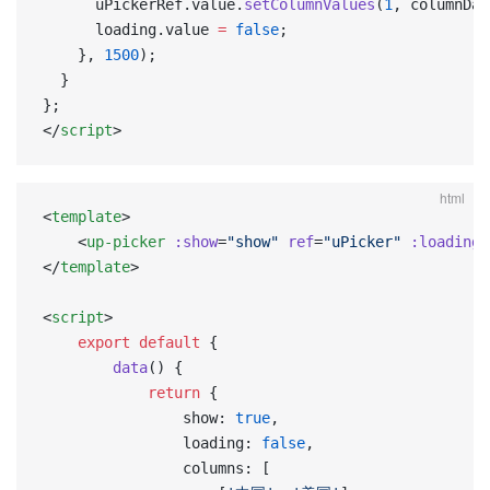
      uPickerRef.value.
setColumnValues
(
1
, columnDat
      loading.value 
=
 false
;
    }, 
1500
);
  }
};
</
script
>
html
<
template
>
    <
up-picker
 :show
=
"show"
 ref
=
"uPicker"
 :loading
=
</
template
>
<
script
>
    export
 default
 {
        data
() {
            return
 {
                show: 
true
,
                loading: 
false
,
                columns: [