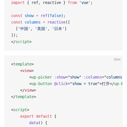
import
 { ref, reactive } 
from
 'vue'
;
const
 show
 =
 ref
(
false
);
const
 columns
 =
 reactive
([
  [
'中国'
, 
'美国'
, 
'日本'
]
]);
</
script
>
html
<
template
>
	<
view
>
		<
up-picker
 :show
=
"show"
 :columns
=
"columns"
>
		<
up-button
 @click
=
"show = true"
>打开</
up-bu
	</
view
>
</
template
>
<
script
>
	export
 default
 {
		data
() {