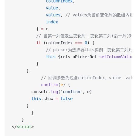
              columnIndex
,
              value
,
              values
, 
// values为当前变化列的数组内容
              index
          } 
=
 e
          // 当第一列值发生变化时，变化第二列(后一列)
          if
 (columnIndex 
===
 0
) {
              // picker为选择器this实例，变化第二列
              this
.$refs.uPickerRef.
setColumnValues
          }
      },
			// 回调参数为包含columnIndex、value、valu
			confirm
(
e
) {
        console.
log
(
'confirm'
, e)
        this
.show 
=
 false
      }
		}
	}
</
script
>