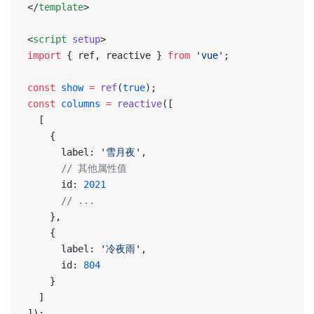
</
template
>
<
script
 setup
>
import
 { ref, reactive } 
from
 'vue'
;
const
 show
 =
 ref
(
true
);
const
 columns
 =
 reactive
([
  [
    {
      label: 
'雪月夜'
,
      // 其他属性值
      id: 
2021
      // ...
    },
    {
      label: 
'冷夜雨'
,
      id: 
804
    }
  ]
]);