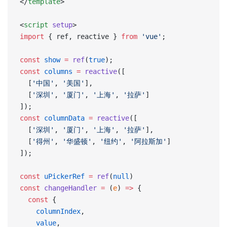
</
template
>
<
script
 setup
>
import
 { ref, reactive } 
from
 'vue'
;
const
 show
 =
 ref
(
true
);
const
 columns
 =
 reactive
([
  [
'中国'
, 
'美国'
],
  [
'深圳'
, 
'厦门'
, 
'上海'
, 
'拉萨'
]
]);
const
 columnData
 =
 reactive
([
  [
'深圳'
, 
'厦门'
, 
'上海'
, 
'拉萨'
],
  [
'得州'
, 
'华盛顿'
, 
'纽约'
, 
'阿拉斯加'
]
]);
const
 uPickerRef
 =
 ref
(
null
)
const
 changeHandler
 =
 (
e
) 
=>
 {
  const
 {
    columnIndex
,
    value
,