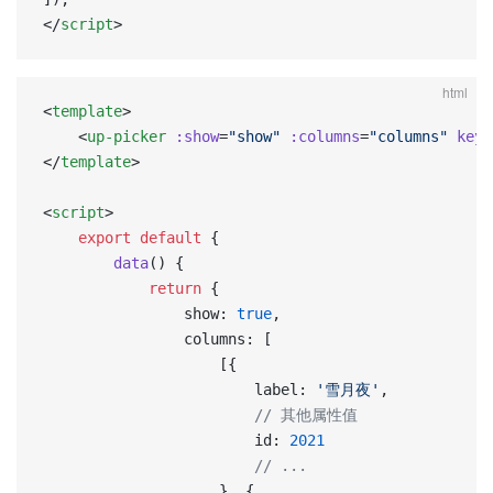
</
script
>
html
<
template
>
    <
up-picker
 :show
=
"show"
 :columns
=
"columns"
 keyN
</
template
>
<
script
>
	export
 default
 {
		data
() {
			return
 {
				show: 
true
,
                columns: [
                    [{
                        label: 
'雪月夜'
,
                        // 其他属性值
                        id: 
2021
                        // ...
                    }, {