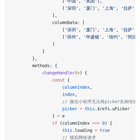
                    [
'中国'
, 
'美国'
],
                    [
'深圳'
, 
'厦门'
, 
'上海'
, 
'拉萨'
]
                ],
                columnData: [
                    [
'深圳'
, 
'厦门'
, 
'上海'
, 
'拉萨'
],
                    [
'得州'
, 
'华盛顿'
, 
'纽约'
, 
'阿拉
                ]
            }
        },
        methods: {
            changeHandler
(
e
) {
                const
 {
                    columnIndex
,
                    index
,
					// 微信小程序无法将picker实例
					picker
 =
 this
.$refs.uPicker
                } 
=
 e
                if
 (columnIndex 
===
 0
) {
                    this
.loading 
=
 true
                    // 模拟网络请求