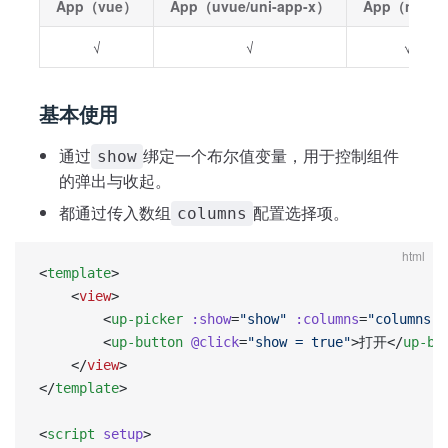
App（vue）
App（uvue/uni-app-x）
App（nvue
√
√
√
基本使用
通过
绑定一个布尔值变量，用于控制组件
show
的弹出与收起。
都通过传入数组
配置选择项。
columns
html
<
template
>
	<
view
>
		<
up-picker
 :show
=
"show"
 :columns
=
"columns"
>
		<
up-button
 @click
=
"show = true"
>打开</
up-bu
	</
view
>
</
template
>
<
script
 setup
>