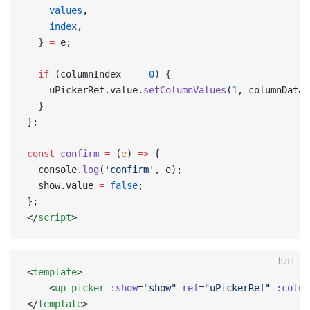
    values
,
    index
,
  } 
=
 e;
  if
 (columnIndex 
===
 0
) {
    uPickerRef.value.
setColumnValues
(
1
, columnData[
  }
};
const
 confirm
 =
 (
e
) 
=>
 {
  console.
log
(
'confirm'
, e);
  show.value 
=
 false
;
};
</
script
>
html
<
template
>
    <
up-picker
 :show
=
"show"
 ref
=
"uPickerRef"
 :colum
</
template
>