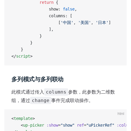
			return
 {
				show: 
false
,
                columns: [
                    [
'中国'
, 
'美国'
, 
'日本'
]
                ],
			}
		}
	}
</
script
>
多列模式与多列联动
此模式通过传入
参数，此参数为二维数
columns
组，通过
事件完成联动操作。
change
html
<
template
>
    <
up-picker
 :show
=
"show"
 ref
=
"uPickerRef"
 :colum