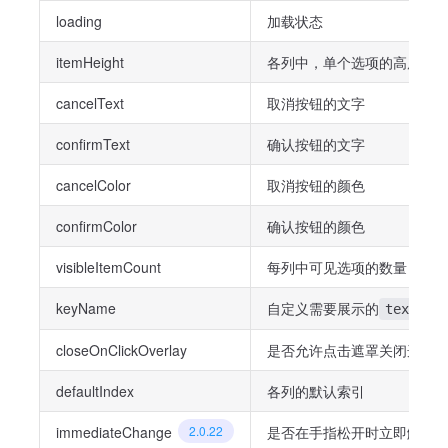
loading
加载状态
itemHeight
各列中，单个选项的高度
cancelText
取消按钮的文字
confirmText
确认按钮的文字
cancelColor
取消按钮的颜色
confirmColor
确认按钮的颜色
visibleItemCount
每列中可见选项的数量
keyName
自定义需要展示的
属
text
closeOnClickOverlay
是否允许点击遮罩关闭选择器（注
defaultIndex
各列的默认索引
immediateChange
2.0.22
是否在手指松开时立即触发