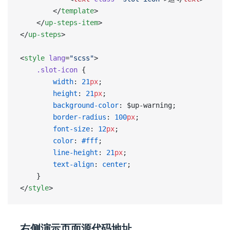
		</
template
>
	</
up-steps-item
>
</
up-steps
>
<
style
 lang
=
"scss"
>
	.slot-icon
 {
		width
: 
21
px
;
		height
: 
21
px
;
		background-color
: $up-warning;
		border-radius
: 
100
px
;
		font-size
: 
12
px
;
		color
: 
#fff
;
		line-height
: 
21
px
;
		text-align
: 
center
;
	}
</
style
>
右侧演示页面源代码地址