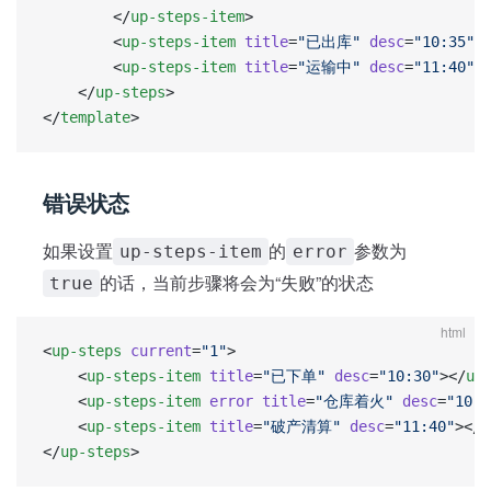
		</
up-steps-item
>
		<
up-steps-item
 title
=
"已出库"
 desc
=
"10:35"
 
		<
up-steps-item
 title
=
"运输中"
 desc
=
"11:40"
>
	</
up-steps
>
</
template
>
错误状态
如果设置
的
参数为
up-steps-item
error
的话，当前步骤将会为“失败”的状态
true
html
<
up-steps
 current
=
"1"
>
	<
up-steps-item
 title
=
"已下单"
 desc
=
"10:30"
></
up
	<
up-steps-item
 error
 title
=
"仓库着火"
 desc
=
"10:3
	<
up-steps-item
 title
=
"破产清算"
 desc
=
"11:40"
></
u
</
up-steps
>