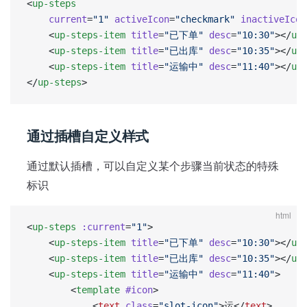
<
up-steps
	current
=
"1"
 activeIcon
=
"checkmark"
 inactiveIcon
	<
up-steps-item
 title
=
"已下单"
 desc
=
"10:30"
></
up
	<
up-steps-item
 title
=
"已出库"
 desc
=
"10:35"
></
up
	<
up-steps-item
 title
=
"运输中"
 desc
=
"11:40"
></
up
</
up-steps
>
通过插槽自定义样式
通过默认插槽，可以自定义某个步骤当前状态的特殊
标识
html
<
up-steps
 :current
=
"1"
>
	<
up-steps-item
 title
=
"已下单"
 desc
=
"10:30"
></
up
	<
up-steps-item
 title
=
"已出库"
 desc
=
"10:35"
></
up
	<
up-steps-item
 title
=
"运输中"
 desc
=
"11:40"
>
		<
template
 #icon
>
			<
text
 class
=
"slot-icon"
>运</
text
>