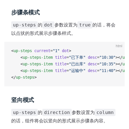
步骤条模式
的
参数设置为
的话，将会
up-steps
dot
true
以点状的形式展示步骤条样式。
html
<
up-steps
 current
=
"1"
 dot
>
	<
up-steps-item
 title
=
"已下单"
 desc
=
"10:30"
></
up
	<
up-steps-item
 title
=
"已出库"
 desc
=
"10:35"
></
up
	<
up-steps-item
 title
=
"运输中"
 desc
=
"11:40"
></
up
</
up-steps
>
竖向模式
的
参数设置为
up-steps
direction
column
的话，组件将会以竖向的形式展示步骤条内容。