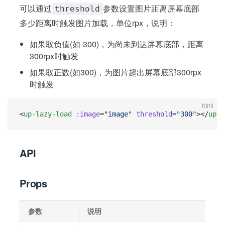
可以通过
参数设置图片距离屏幕底部
threshold
多少距离时触发图片加载，单位rpx，说明：
如果取负值(如-300)，为尚未到达屏幕底部，距离
300rpx时触发
如果取正数(如300)，为图片超出屏幕底部300rpx
时触发
html
<
up-lazy-load
 :image
=
"image"
 threshold
=
"300"
></
up-l
API
Props
参数
说明