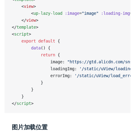
	<
view
>
		<
up-lazy-load
 :image
=
"image"
 :loading-img
=
"
	</
view
>
</
template
>
<
script
>
	export
 default
 {
		data
() {
			return
 {
				image: 
"https://gtd.alicdn.com/sns_
				loadingImg: 
'/static/uView/loading.
				errorImg: 
'/static/uView/load_error
			}
		}
	}
</
script
>
图片加载位置