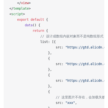
	</
view
>
</
template
>
<
script
>
	export
 default
 {
		data
() {
			return
 {
				// 设计成数组内嵌对象而不是纯数组
				list: [{
						src: 
"https://gtd.alicdn.co
					},
					{
						src: 
"https://gtd.alicdn.co
					},
					{
						src: 
"https://gtd.alicdn.co
					},
					{
						// 这里图片不存在，会加载
						src: 
"xxx"
,