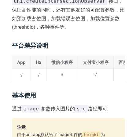
接口，
uni.createIntersectionObserver
保证高性能的同时，还有其他友好的可配置参数，比
如预加载占位图，加载错误占位图，加载位置参数
(threshold)，各种事件等。
平台差异说明
App
H5
微信小程序
支付宝小程序
百度小程
√
√
√
√
√
基本使用
通过
参数传入图片的
路径即可
image
src
注意
由于uni-app默认给了image组件的
为
height