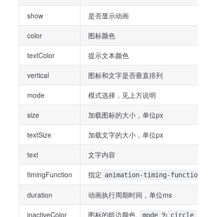
show
是否显示动画
color
图标颜色
textColor
提示文本颜色
vertical
图标和文字是否垂直排列
mode
模式选择，见上方说明
size
加载图标的大小，单位px
textSize
加载文字的大小，单位px
text
文字内容
timingFunction
指定
的c
animation-timing-function
duration
动画执行周期时间，单位ms
inactiveColor
图标的暗边颜色,
为
模式
mode
circle