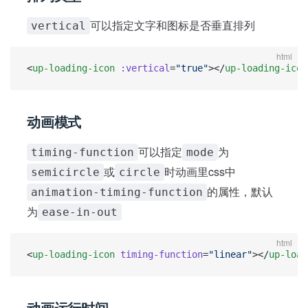
可以指定文字和图标是否垂直排列
vertical
html
<
up-loading-icon
 :vertical
=
"true"
></
up-loading-icon
动画模式
可以指定
为
timing-function
mode
或
时动画里css中
semicircle
circle
的属性，默认
animation-timing-function
为
ease-in-out
html
<
up-loading-icon
 timing-function
=
"linear"
></
up-load
动画运行时间