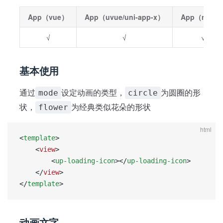
App（vue）
App（uvue/uni-app-x）
App（nvue
√
√
√
基本使用
通过
设定动画的类型，
为圆圈的形
mode
circle
状，
为经典类似花朵的形状
flower
html
<
template
>
	<
view
>
		<
up-loading-icon
></
up-loading-icon
>
	</
view
>
</
template
>
动画文字